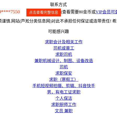
联系方式
9****7550
(查看需要80金币或
VIP会员可
点击查看完整信息
谨慎.网站(芦淞分类信息网)对此不承担任何保证或连带责任! 
可能感兴趣
求职会计及相关工作
司机或普工
求职司机
兼职机械设计、制图、设备改造
司机
求职保安
求职（寒假工）
手机短视频拍摄、剪辑、抖音快手
男，有电工证求职
个人保洁
求职厨师工作
文员 兼职