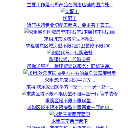
主要工作是公司产品在网络店铺的图片处...
切配工
饭店招聘专业切配工两名，要求有丰富工...
求租城东区域房型不限2...
求租城东区域房型不限2室2卫装修不限200...
跑腿代驾，代购送餐
帮你送服务，跑腿帮您送服务：同城速递...
求租:欢乐家园50平方左...
求租:欢乐家园50平方一室一厅一厨一卫一...
求购区域不限不限房型...
求购区域不限不限房型不限两室一厅简单...
求租三室两厅两卫